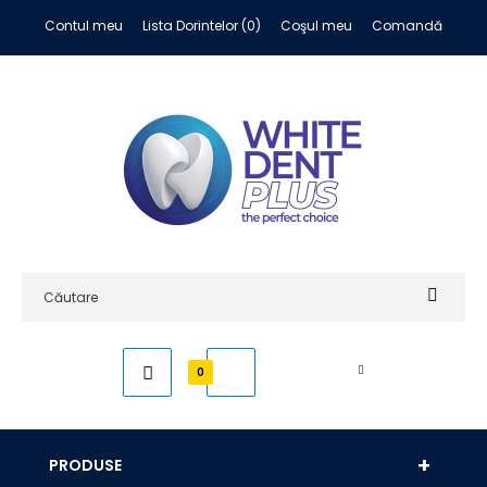
Contul meu
Lista Dorintelor (0)
Coşul meu
Comandă
0,00 RON
0
PRODUSE