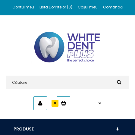
Contul meu
Lista Dorintelor (0)
Coşul meu
Comandă
0,00 RON
0
PRODUSE