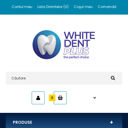
Contul meu
Lista Dorintelor (0)
Coşul meu
Comandă
0,00 RON
0
PRODUSE