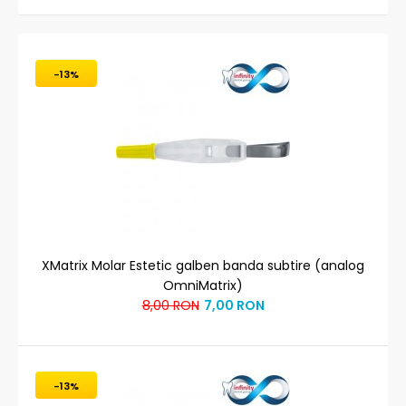
-13%
XMatrix Molar Estetic galben banda subtire (analog
OmniMatrix)
8,00 RON
7,00 RON
-13%