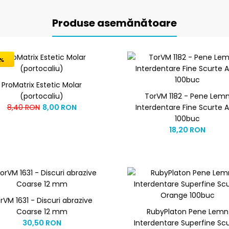
Produse asemănătoare
%
ProMatrix Estetic Molar
(portocaliu)
TorVM 1182 - Pene Lem
8,40 RON
8,00 RON
Interdentare Fine Scurte A
100buc
18,20 RON
rVM 1631 - Discuri abrazive
Coarse 12 mm
RubyPlaton Pene Lemn
30,50 RON
Interdentare Superfine Sc