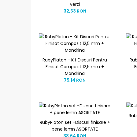
Verzi
32,53 RON
RubyPlaton - Kit Discuri Pentru
Rub
Finisat Compozit 12,5 mm +
F
Mandrina
75,14 RON
Rub
RubyPlaton set -Discuri finisare +
pene lemn ASORTATE
38,64 RON