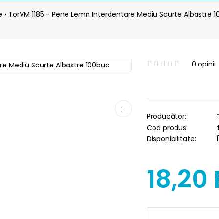
e
TorVM 1185 - Pene Lemn Interdentare Mediu Scurte Albastre 
0 opinii
Producător:
Cod produs:
t
Disponibilitate:
Î
18,20