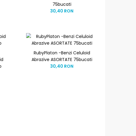
75bucati
30,40 RON
RubyPlaton -Benzi Celuloid
id
Abrazive ASORTATE 75bucati
b
30,40 RON