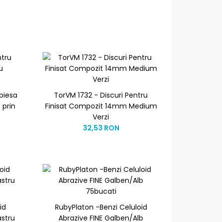
piesa
TorVM 1732 - Discuri Pentru
 prin
Finisat Compozit 14mm Medium
Verzi
32,53 RON
id
RubyPlaton -Benzi Celuloid
stru
Abrazive FINE Galben/Alb