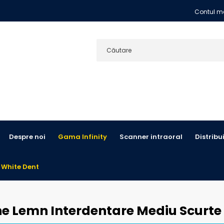
Contul m
Despre noi
Gama Infinity
Scanner intraoral
Distribu
 White Dent
ne Lemn Interdentare Mediu Scurte