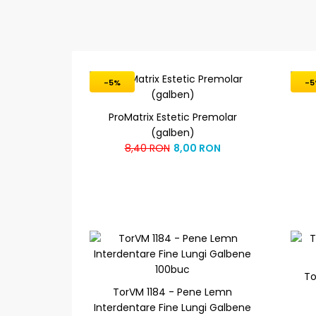
-5%
-5
ProMatrix Estetic Premolar
(galben)
8,40 RON
8,00 RON
To
TorVM 1184 - Pene Lemn
Interdentare Fine Lungi Galbene