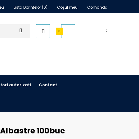
eu
Lista Dorintelor (0)
Coşul meu
Comandă
0,00 RON
0
itori autorizati
Contact
 Albastre 100buc