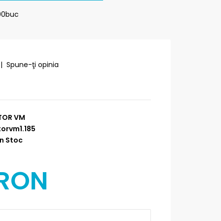
100buc
|
Spune-ţi opinia
TOR VM
orvm1.185
n Stoc
 RON