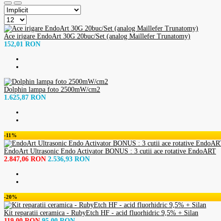
Ace irigare EndoArt 30G 20buc/Set (analog Maillefer Trunatomy)
152,01 RON
Dolphin lampa foto 2500mW/сm2
1.625,87 RON
-11%
EndoArt Ultrasonic Endo Activator BONUS : 3 cutii ace rotative EndoART
2.847,06 RON
2.536,93 RON
-20%
Kit reparatii ceramica - RubyEtch HF - acid fluorhidric 9,5% + Silan
119,00 RON
95,00 RON