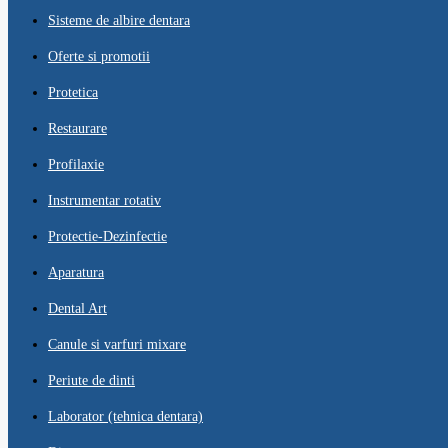
Sisteme de albire dentara
Oferte si promotii
Protetica
Restaurare
Profilaxie
Instrumentar rotativ
Protectie-Dezinfectie
Aparatura
Dental Art
Canule si varfuri mixare
Periute de dinti
Laborator (tehnica dentara)