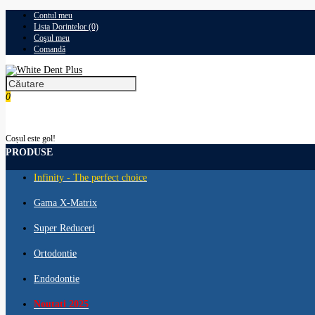
Contul meu
Lista Dorintelor (0)
Coşul meu
Comandă
0
0,00 RON
Coșul este gol!
PRODUSE
Infinity - The perfect choice
Gama X-Matrix
Super Reduceri
Ortodontie
Endodontie
Noutati 2025