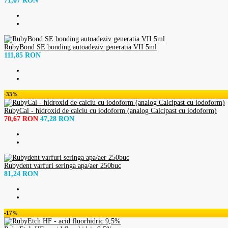
71,07 RON
RubyBond SE bonding autoadeziv generatia VII 5ml
111,85 RON
-33%
RubyCal - hidroxid de calciu cu iodoform (analog Calcipast cu iodoform)
70,67 RON
47,28 RON
Rubydent varfuri seringa apa/aer 250buc
81,24 RON
-17%