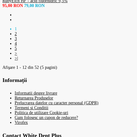
RubyEtch HF - acid fluorhidric 9,5%
95,00 RON
79,00 RON
1
2
3
4
5
>
>|
Afişare 1 - 12 din 52 (5 pagini)
Informații
Informatii despre livrare
Returnarea Produselor
Prelucrarea datelor cu caracter personal (GDPR)
Termeni si Conditii
Politica de utilizare Cookie-uri
Cum folosesc un cupon de reducere?
Virofex
Contact White Dent Plus