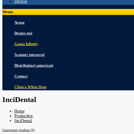
Diverse
Meniu
Acasa
Despre noi
Gama Infinity
Scanner intraoral
Distribuitori autorizati
Contact
Clinica White Dent
InciDental
Home
Producător
InciDental
Comparare produse (0)