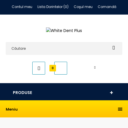
Contul meu
Lista Dorintelor (0)
Coşul meu
Comandă
0,00 RON
0
PRODUSE
Meniu