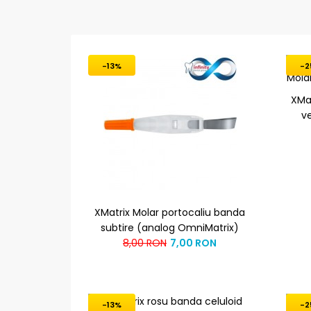
-13%
-2
XMat
v
XMatrix Molar portocaliu banda
subtire (analog OmniMatrix)
8,00 RON
7,00 RON
-13%
-2