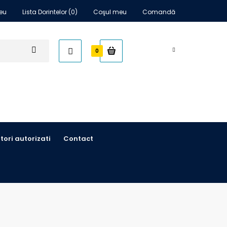
eu
Lista Dorintelor (0)
Coşul meu
Comandă
0,00 RON
0
itori autorizati
Contact