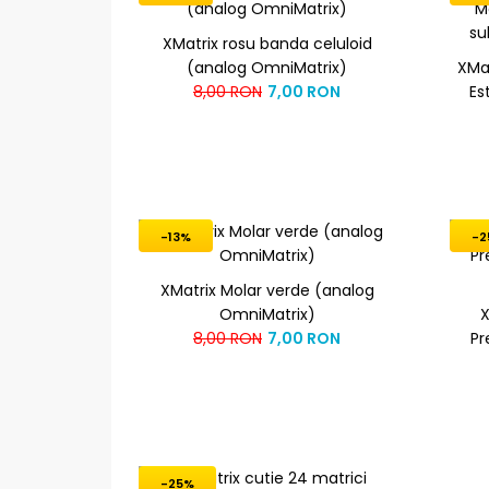
XMatrix rosu banda celuloid
(analog OmniMatrix)
XMat
8,00 RON
7,00 RON
Es
-13%
-2
XMatrix Molar verde (analog
OmniMatrix)
X
8,00 RON
7,00 RON
Pr
-25%