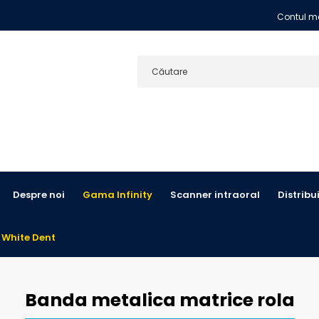
Contul m
Despre noi
Gama Infinity
Scanner intraoral
Distribu
 White Dent
Banda metalica matrice rola