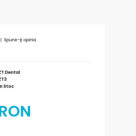
|
Spune-ţi opinia
ZT Dental
ZT3
n Stoc
 RON