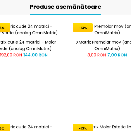
Produse asemănătoare
5%
-13%
rix cutie 24 matrici - Molar
XMatrix Premolar mov (an
erde (analog OmniMatrix)
OmniMatrix)
192,00 RON
144,00 RON
8,00 RON
7,00 RON
5%
-13%