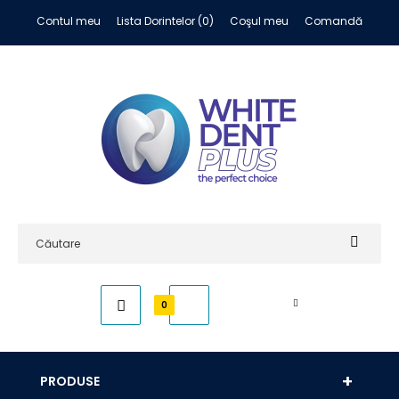
Contul meu
Lista Dorintelor (0)
Coşul meu
Comandă
0,00 RON
0
PRODUSE