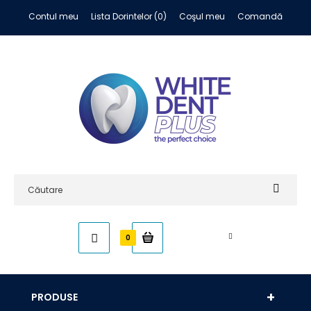
Contul meu
Lista Dorintelor (0)
Coşul meu
Comandă
0,00 RON
0
PRODUSE