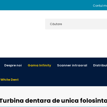
Contul m
Despre noi
Gama Infinity
Scanner intraoral
Distribu
 White Dent
Turbina dentara de unica folosint