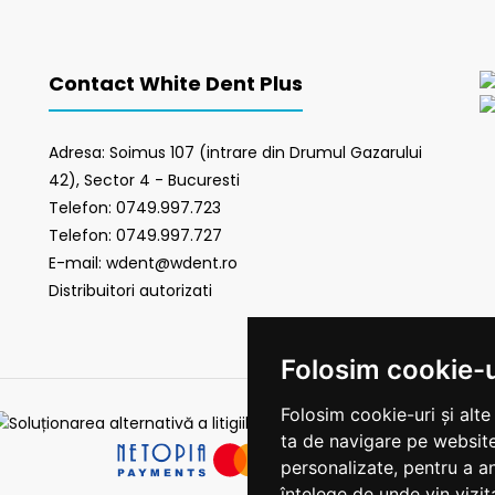
Contact White Dent Plus
Adresa: Soimus 107 (intrare din Drumul Gazarului
42), Sector 4 - Bucuresti
Telefon: 0749.997.723
Telefon: 0749.997.727
E-mail: wdent@wdent.ro
Distribuitori autorizati
Folosim cookie-u
Folosim cookie-uri și alt
ta de navigare pe website
personalizate, pentru a an
înțelege de unde vin vizita