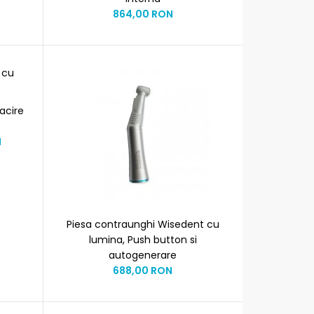
864,00 RON
acire
N
Piesa contraunghi Wisedent cu
lumina, Push button si
autogenerare
688,00 RON