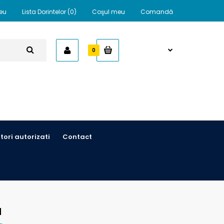
eu
Lista Dorintelor (0)
Coşul meu
Comandă
0,00 RON
0
itori autorizati
Contact
a