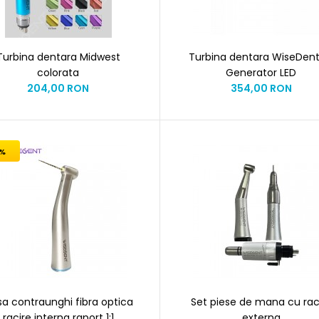
Turbina dentara Midwest
Turbina dentara WiseDent
colorata
Generator LED
204,00 RON
354,00 RON
%
sa contraunghi fibra optica
Set piese de mana cu rac
racire interna raport 1:1
externa