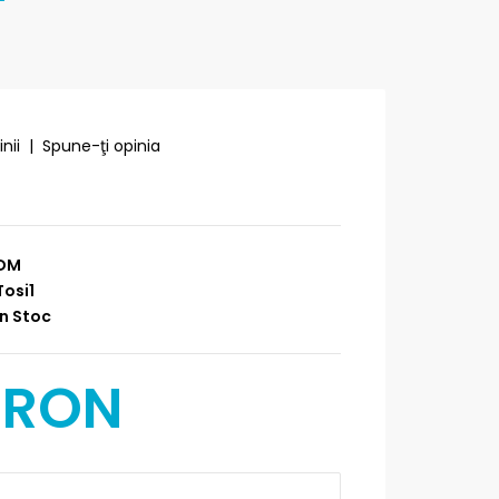
nii
|
Spune-ţi opinia
DM
osi1
n Stoc
 RON