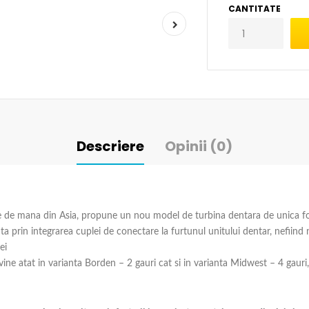
CANTITATE
Descriere
Opinii (0)
se de mana din Asia, propune un nou model de turbina dentara de unica fo
 prin integrarea cuplei de conectare la furtunul unitului dentar, nefiind
ei
vine atat in varianta Borden – 2 gauri cat si in varianta Midwest – 4 gauri