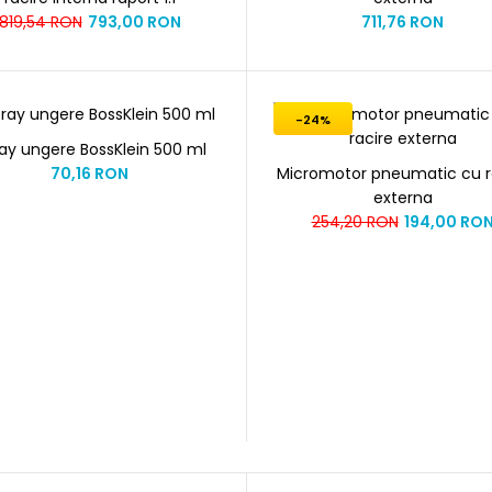
819,54 RON
793,00 RON
711,76 RON
-24%
ay ungere BossKlein 500 ml
70,16 RON
Micromotor pneumatic cu r
externa
254,20 RON
194,00 RO