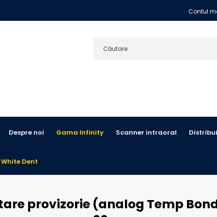
Contul m
Despre noi
Gama Infinity
Scanner intraoral
Distribu
 White Dent
are provizorie (analog Temp Bond