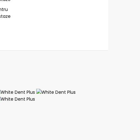
ntru
ostaze