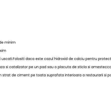
nde minim
axim
i uscati.Folositi daca este cazul hidroxid de calciu pentru protect
baza si catalizator pe un pad sau o placuta de sticla si amestecc
strat de ciment pe toata suprafata interioara a restaurarii si 