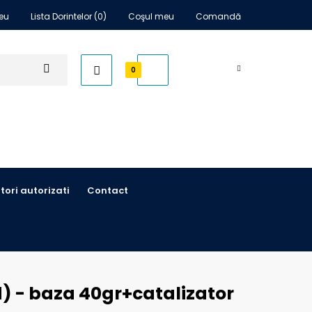
eu
Lista Dorintelor (0)
Coşul meu
Comandă
0,00 RON
0
itori autorizati
Contact
) - baza 40gr+catalizator