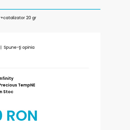
catalizator 20 gr
|
Spune-ţi opinia
Infinity
Precious TempNE
n Stoc
0 RON