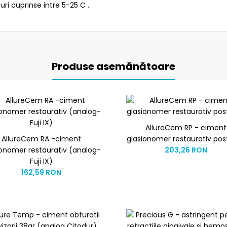
ri cuprinse intre 5-25 C .
Produse asemănătoare
AllureCem RP - ciment
AllureCem RA -ciment
glasionomer restaurativ post
ionomer restaurativ (analog-
203,26 RON
Fuji IX)
162,59 RON