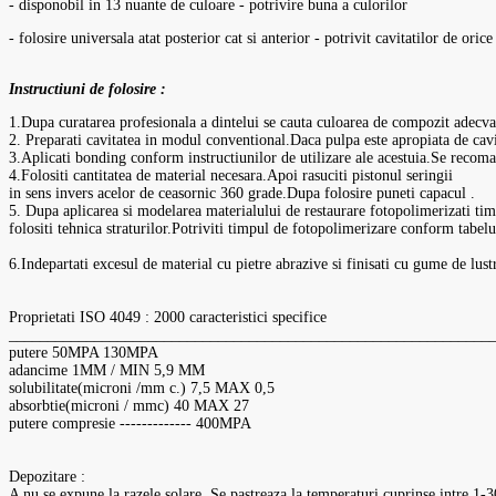
- disponobil in 13 nuante de culoare - potrivire buna a culorilor
- folosire universala atat posterior cat si anterior - potrivit cavitatilor de orice
Instructiuni de folosire :
1.Dupa curatarea profesionala a dintelui se cauta culoarea de compozit adecva
2. Preparati cavitatea in modul conventional.Daca pulpa este apropiata de cavit
3.Aplicati bonding conform instructiunilor de utilizare ale acestuia.Se re
4.Folositi cantitatea de material necesara.Apoi rasuciti pistonul seringii
in sens invers acelor de ceasornic 360 grade.Dupa folosire puneti capacul .
5. Dupa aplicarea si modelarea materialului de restaurare fotopolimerizati tim
folositi tehnica straturilor.Potriviti timpul de fotopolimerizare conform tabelu
6.Indepartati excesul de material cu pietre abrazive si finisati cu gume de lustr
Proprietati ISO 4049 : 2000 caracteristici specifice
______________________________________________________________
putere 50MPA 130MPA
adancime 1MM / MIN 5,9 MM
solubilitate(microni /mm c.) 7,5 MAX 0,5
absorbtie(microni / mmc) 40 MAX 27
putere compresie ------------- 400MPA
Depozitare :
A nu se expune la razele solare .Se pastreaza la temperaturi cuprinse intre 1-