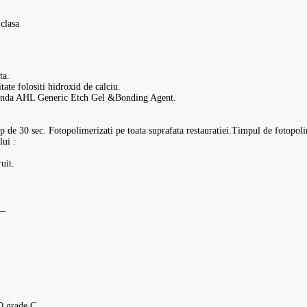
 clasa
ta.
ate folositi hidroxid de calciu.
comanda AHL Generic Etch Gel &Bonding Agent.
p de 30 sec. Fotopolimerizati pe toata suprafata restauratiei.Timpul de fotopoli
lui :
uit.
__
30 grade C.