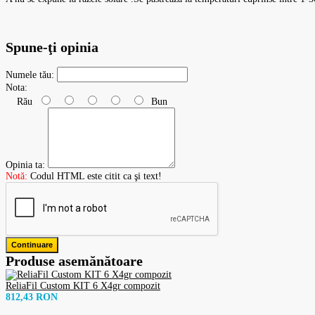
Spune-ţi opinia
Numele tău:
Nota:
Rău
Bun
Opinia ta:
Notă:
Codul HTML este citit ca şi text!
Continuare
Produse asemănătoare
ReliaFil Custom KIT 6 X4gr compozit
812,43 RON