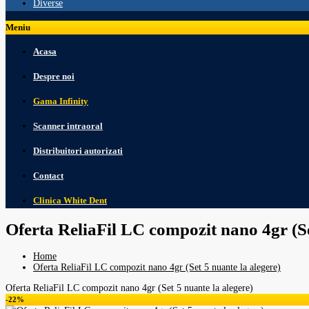
Diverse
Meniu
Acasa
Despre noi
Gama Infinity
Scanner intraoral
Distribuitori autorizati
Contact
Clinica White Dent
Oferta ReliaFil LC compozit nano 4gr (Se
Home
Oferta ReliaFil LC compozit nano 4gr (Set 5 nuante la alegere)
Oferta ReliaFil LC compozit nano 4gr (Set 5 nuante la alegere)
-22%