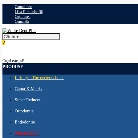
Contul meu
Lista Dorintelor (0)
Coşul meu
Comandă
0
0,00 RON
Coșul este gol!
PRODUSE
Infinity - The perfect choice
Gama X-Matrix
Super Reduceri
Ortodontie
Endodontie
Noutati 2025