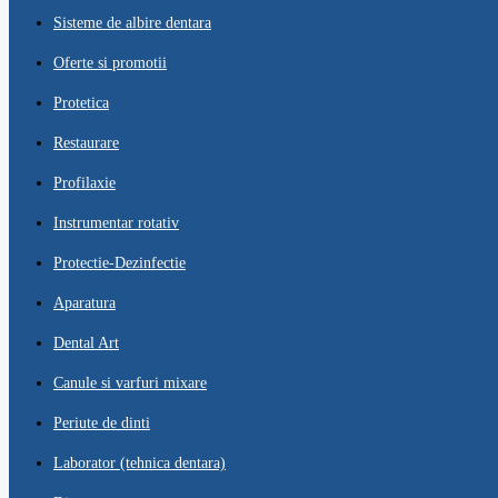
Sisteme de albire dentara
Oferte si promotii
Protetica
Restaurare
Profilaxie
Instrumentar rotativ
Protectie-Dezinfectie
Aparatura
Dental Art
Canule si varfuri mixare
Periute de dinti
Laborator (tehnica dentara)