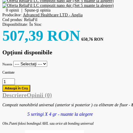
0 opinii
|
Spune-ţi opinia
Producător:
Advanced Healthcare LTD - Anglia
Cod produs:
ReliaFil
Disponibilitate:
În Stoc
507,39 RON
650,76 RON
Opţiuni disponibile
Nuanta
Cantitate
Descriere
Opinii (0)
Compozit nanohibrid universal (anterior si posterior ) cu eliberare de fluor -
5 seringi X 4 gr - nuante la alegere
Obs.Puteti folosi bondingul AHL sau orice alt bonding universal