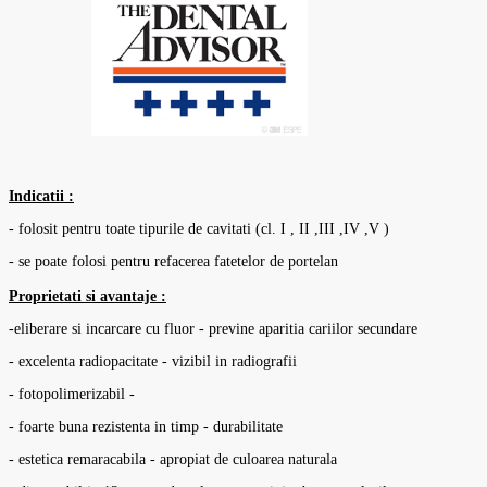
Indicatii :
- folosit pentru toate tipurile de cavitati (cl. I , II ,III ,IV ,V )
- se poate folosi pentru refacerea fatetelor de portelan
Proprietati si avantaje :
-eliberare si incarcare cu fluor - previne aparitia cariilor secundare
- excelenta radiopacitate - vizibil in radiografii
- fotopolimerizabil -
- foarte buna rezistenta in timp - durabilitate
- estetica remaracabila - apropiat de culoarea naturala