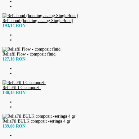
Reliabond (bonding analog SingleBond)
193,14 RON
Reliafil Flow - compozit fluid
127,10 RON
ReliaFil LC compozit
130,15 RON
ReliaFil BULK compozit -seringa 4 gr
139,00 RON