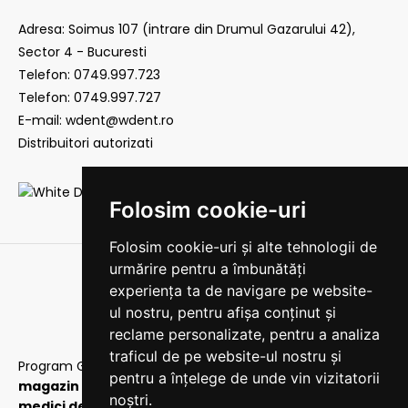
Adresa: Soimus 107 (intrare din Drumul Gazarului 42),
Sector 4 - Bucuresti
Telefon: 0749.997.723
Telefon: 0749.997.727
E-mail: wdent@wdent.ro
Distribuitori autorizati
Folosim cookie-uri
Folosim cookie-uri și alte tehnologii de
urmărire pentru a îmbunătăți
experiența ta de navigare pe website-
ul nostru, pentru afișa conținut și
reclame personalizate, pentru a analiza
traficul de pe website-ul nostru și
Program Gestiune
|
Protectia consumatorului
|
Acest
pentru a înțelege de unde vin vizitatorii
magazin este destinat persoanelor de specialitate:
noștri.
medici dentisti si tehnicieni dentari