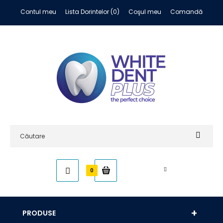
Contul meu
Lista Dorintelor (0)
Coşul meu
Comandă
0,00 RON
0
PRODUSE