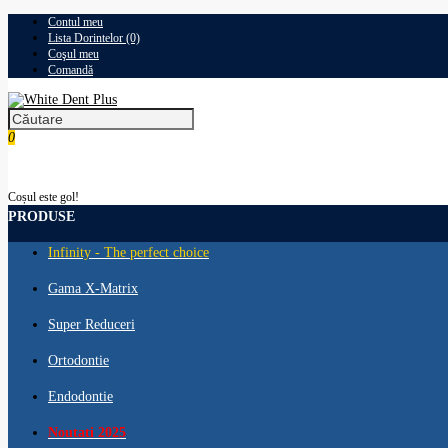
Contul meu
Lista Dorintelor (0)
Coşul meu
Comandă
0
0,00 RON
Coșul este gol!
PRODUSE
Infinity - The perfect choice
Gama X-Matrix
Super Reduceri
Ortodontie
Endodontie
Noutati 2025