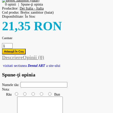
0 opinii
|
Spune-ţi opinia
Producător:
Dei Italia - Italia
Cod produs:
Breloc zambitor (baiat)
Disponibilitate:
În Stoc
21,35 RON
Cantitate
Descriere
Opinii (0)
vizitati sectiunea
Dental ART
a site-ului
Spune-ţi opinia
Numele tău:
Nota:
Rău
Bun