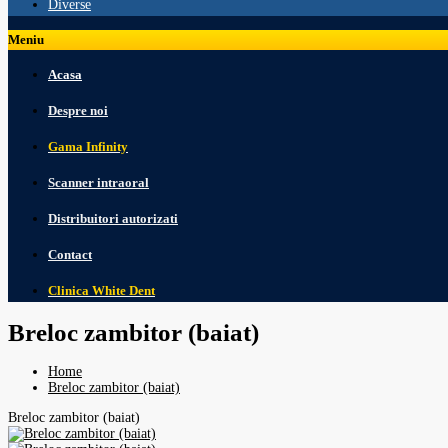
Diverse
Meniu
Acasa
Despre noi
Gama Infinity
Scanner intraoral
Distribuitori autorizati
Contact
Clinica White Dent
Breloc zambitor (baiat)
Home
Breloc zambitor (baiat)
Breloc zambitor (baiat)