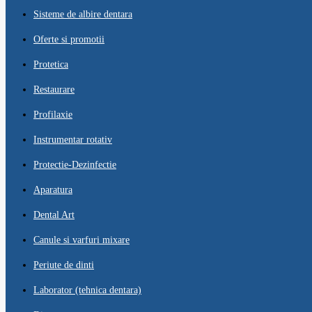
Sisteme de albire dentara
Oferte si promotii
Protetica
Restaurare
Profilaxie
Instrumentar rotativ
Protectie-Dezinfectie
Aparatura
Dental Art
Canule si varfuri mixare
Periute de dinti
Laborator (tehnica dentara)